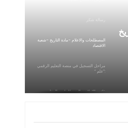
رسالة شكر
يخ
المصطلحات والاعلام -مادة التاريخ -شعبة
الاقتصاد
مراحل التسجيل في منصة التعليم الرقمي
:”علم “
قائمة الاعلام و المصطلحات والمفاهيم
4اداب
الدرس :الميغالوبوليس الاوروبية