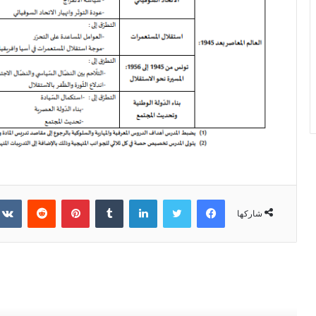
فيسبوك
تويتر
لينكدإن
بينتيريست
شاركها
أقرأ التالي