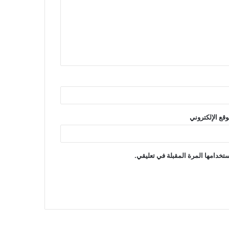
المصطلحات والاعلام -مادة التاريخ -شعبة
الاقتصاد
مراحل التسجيل في منصة التعليم الرقمي
:”علم “
وقع الإلكتروني
قائمة الاعلام و المصطلحات والمفاهيم
4اداب
تخدامها المرة المقبلة في تعليقي.
الدرس :الميغالوبوليس الاوروبية