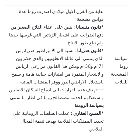
بداية من القرن الاول ميلادي اصدرت روما عدة
قوانين مشجعة :
*قانون منسيانا
: ينص على اعفاء الفلاح الصغير من
دفع الضرائب على اشجار الزياتين التي غرسها حديثا
ولم تبلغ طور الانتاج
*قانون هدريانا
: نسبة الى الامبراطور هدريانوس
سياسة
الذي ينتمي الى عائلة الانطونيين والذي حكم بين
روما
171م و138م ومكن هذا القانون مزارعي الزياتين
المشجعة
والاشجار المثمرة من امتيازات جبائية هامة و سمح
للفلاحة
باستغلال الاراضي البور ووفر المنشات المائية
—–تهدف هذه القرارات الى ادماج السكان الاصليين
واستغلالهم لخدمة مصصالح روما في اطار ما سمي
بسياسة الرومنة
*المسح العقاري :
عملت السلطات الرومانية على
تحديد الممتلكات الفلاحية بهدف تنيمة المجال
الفلاحي