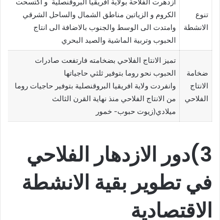
ازدهرت الفلاحة بولاية افريقيا البروقنصلية و اكتسحت
تنوع
الكروم و الزياتين مناطق الشمال والساحل الشرقي
الانشطة
وامتدت الى الوسط والجنوب بالاضافة الى انتاج
الحبوب وتربية الماشية والصيد البحري
تميز الانتاج الفلاحي بضخامته فارتفعت صادرات
ضخامة
الحبوب نحو روما بتوفير ثلثي حاجياتها
الانتاج
وانفردت ولاية افريقيا البروقنصلية بتوفير حاجيات روما
الفلاحي
من الانتاج الفلاحي منذ نهاية القرن الثالث
ميلادي(زيوت حبوب- خمور
3)دور الازدهار الفلاحي
في تطوير بقية الانشطة
الاقتصادية